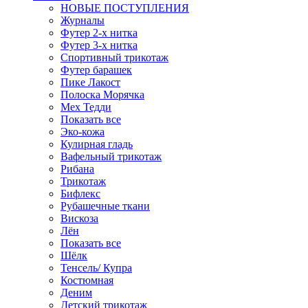
НОВЫЕ ПОСТУПЛЕНИЯ
Журналы
Футер 2-х нитка
Футер 3-х нитка
Спортивный трикотаж
Футер барашек
Пике Лакост
Полоска Морячка
Мех Тедди
Показать все
Эко-кожа
Кулирная гладь
Вафельный трикотаж
Рибана
Трикотаж
Бифлекс
Рубашечные ткани
Вискоза
Лён
Показать все
Шёлк
Тенсель/ Купра
Костюмная
Деним
Детский трикотаж