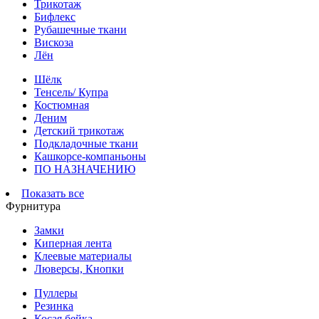
Трикотаж
Бифлекс
Рубашечные ткани
Вискоза
Лён
Шёлк
Тенсель/ Купра
Костюмная
Деним
Детский трикотаж
Подкладочные ткани
Кашкорсе-компаньоны
ПО НАЗНАЧЕНИЮ
Показать все
Фурнитура
Замки
Киперная лента
Клеевые материалы
Люверсы, Кнопки
Пуллеры
Резинка
Косая бейка